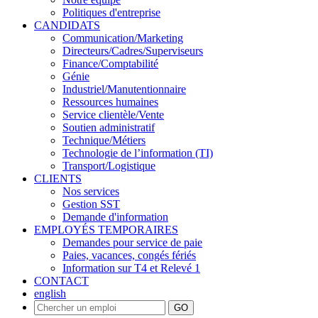
Politiques d'entreprise
CANDIDATS
Communication/Marketing
Directeurs/Cadres/Superviseurs
Finance/Comptabilité
Génie
Industriel/Manutentionnaire
Ressources humaines
Service clientèle/Vente
Soutien administratif
Technique/Métiers
Technologie de l’information (TI)
Transport/Logistique
CLIENTS
Nos services
Gestion SST
Demande d'information
EMPLOYÉS TEMPORAIRES
Demandes pour service de paie
Paies, vacances, congés fériés
Information sur T4 et Relevé 1
CONTACT
english