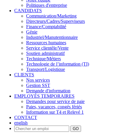
Politiques d'entreprise
CANDIDATS
Communication/Marketing
Directeurs/Cadres/Superviseurs
Finance/Comptabilité
Génie
Industriel/Manutentionnaire
Ressources humaines
Service clientèle/Vente
Soutien administratif
Technique/Métiers
Technologie de l’information (TI)
Transport/Logistique
CLIENTS
Nos services
Gestion SST
Demande d'information
EMPLOYÉS TEMPORAIRES
Demandes pour service de paie
Paies, vacances, congés fériés
Information sur T4 et Relevé 1
CONTACT
english