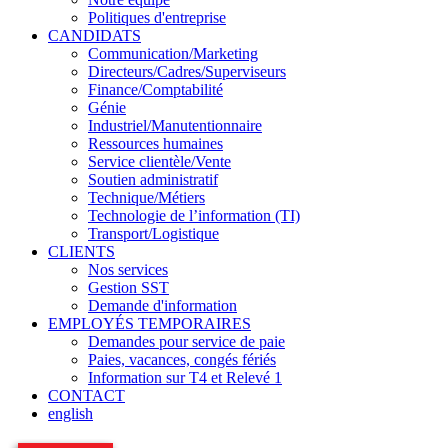
Politiques d'entreprise
CANDIDATS
Communication/Marketing
Directeurs/Cadres/Superviseurs
Finance/Comptabilité
Génie
Industriel/Manutentionnaire
Ressources humaines
Service clientèle/Vente
Soutien administratif
Technique/Métiers
Technologie de l’information (TI)
Transport/Logistique
CLIENTS
Nos services
Gestion SST
Demande d'information
EMPLOYÉS TEMPORAIRES
Demandes pour service de paie
Paies, vacances, congés fériés
Information sur T4 et Relevé 1
CONTACT
english