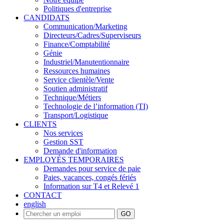
Politiques d'entreprise
CANDIDATS
Communication/Marketing
Directeurs/Cadres/Superviseurs
Finance/Comptabilité
Génie
Industriel/Manutentionnaire
Ressources humaines
Service clientèle/Vente
Soutien administratif
Technique/Métiers
Technologie de l’information (TI)
Transport/Logistique
CLIENTS
Nos services
Gestion SST
Demande d'information
EMPLOYÉS TEMPORAIRES
Demandes pour service de paie
Paies, vacances, congés fériés
Information sur T4 et Relevé 1
CONTACT
english