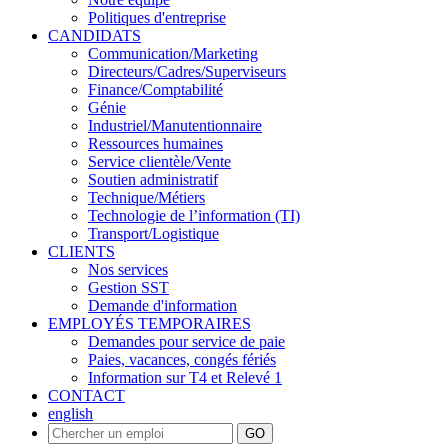
Politiques d'entreprise
CANDIDATS
Communication/Marketing
Directeurs/Cadres/Superviseurs
Finance/Comptabilité
Génie
Industriel/Manutentionnaire
Ressources humaines
Service clientèle/Vente
Soutien administratif
Technique/Métiers
Technologie de l’information (TI)
Transport/Logistique
CLIENTS
Nos services
Gestion SST
Demande d'information
EMPLOYÉS TEMPORAIRES
Demandes pour service de paie
Paies, vacances, congés fériés
Information sur T4 et Relevé 1
CONTACT
english