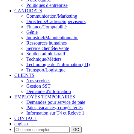
Politiques d'entreprise
CANDIDATS
Communication/Marketing
Directeurs/Cadres/Superviseurs
Finance/Comptabilité
Génie
Industriel/Manutentionnaire
Ressources humaines
Service clientèle/Vente
Soutien administratif
Technique/Métiers
Technologie de l’information (TI)
Transport/Logistique
CLIENTS
Nos services
Gestion SST
Demande d'information
EMPLOYÉS TEMPORAIRES
Demandes pour service de paie
Paies, vacances, congés fériés
Information sur T4 et Relevé 1
CONTACT
english