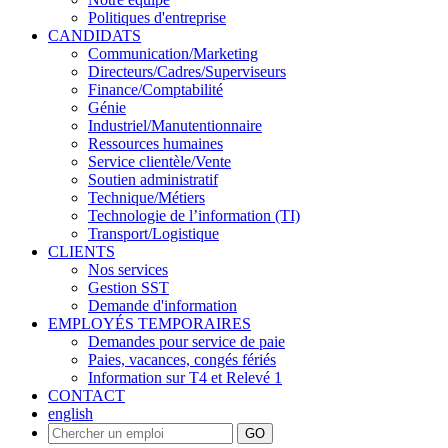
Politiques d'entreprise
CANDIDATS
Communication/Marketing
Directeurs/Cadres/Superviseurs
Finance/Comptabilité
Génie
Industriel/Manutentionnaire
Ressources humaines
Service clientèle/Vente
Soutien administratif
Technique/Métiers
Technologie de l’information (TI)
Transport/Logistique
CLIENTS
Nos services
Gestion SST
Demande d'information
EMPLOYÉS TEMPORAIRES
Demandes pour service de paie
Paies, vacances, congés fériés
Information sur T4 et Relevé 1
CONTACT
english